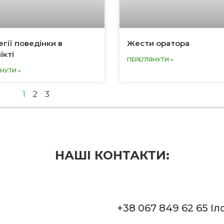
гії поведінки в
Жести оратора
ікті
ПЕРЕГЛЯНУТИ »
НУТИ »
1
2
3
НАШІ КОНТАКТИ:
‎+38 067 849 62 65
Іл