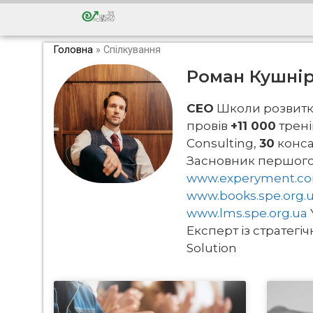
Головна
»
Спілкування
Роман Кушні
СЕО
Школи розвитку
провів
+11 000
трені
Consulting,
30
конса
Засновник першого
www.experyment.co
www.books.spe.org.
www.lms.spe.org.ua
Експерт із стратегі
Solution