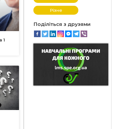
Різне
Поділіться з друзями
а 1