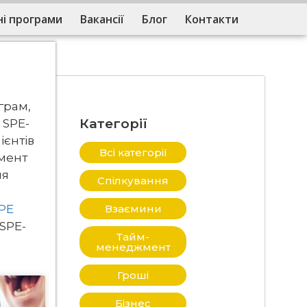
і програми
Вакансії
Блог
Контакти
грам,
Категорії
 SPE-
ієнтів
Всі категорії
мент
ня
Спілкування
SPE
Взаємини
 SPE-
Тайм-
менеджмент
Гроші
Бізнес