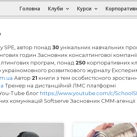
Головна
Клуби
Курси
Корпоративн
р
 SPE, автор понад
30
унікальних навчальних про
нгових годин Засновник консалтингової компанії
лтингових програм, понад
250
корпоративних кл
 україномовного розвиткового журналу Експери
m.ua
Автор
21
книги з тем особистісного зростан
ua
Тренер на дистанційній ЛМС платформі
You-Tube блог
https://www.youtube.com/c/School
чних комунікацій Softserve Засновник СММ-агенції