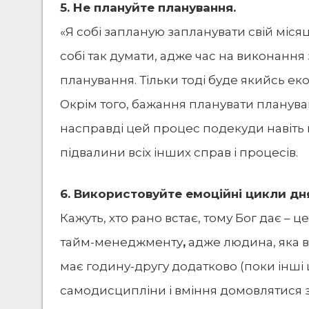
5. Не плануйте планування.
«Я собі запланую запланувати свій місяц
собі так думати, адже час на виконання
планування. Тільки тоді буде якийсь ек
Окрім того, бажання планувати планува
насправді цей процес подекуди навіть 
підвалини всіх інших справ і процесів.
6. Використовуйте емоційні цикли дн
Кажуть, хто рано встає, тому Бог дає –
тайм-менеджменту
,
адже людина, яка вс
має годину-другу додатково (поки інші 
самодисципліни і вміння домовлятися з 