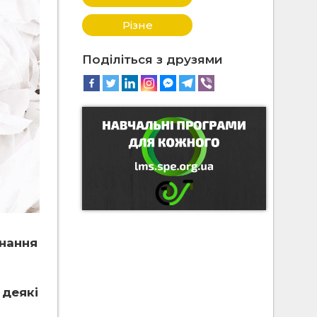
Різне
Поділіться з друзями
онання
 деякі