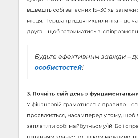
відведіть собі запасних 15–30 хв. залеж
місця. Перша тридцятихвилинка – це час
друга – щоб затриматись зі співрозмовн
Будьте ефективним завжди – д
особистостей
!
3. Почніть свій день з фундаментальн
У фінансовій грамотності є правило – с
проявляється, насамперед у тому, щоб в
заплатити собі майбутньому/ій. Бо і сп
питанням зранку, то цілком можливо, що