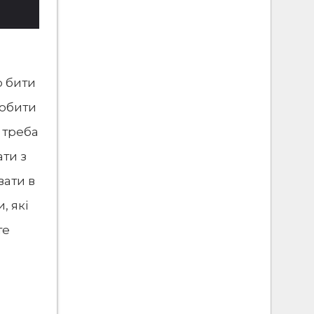
о бити
робити
о треба
ти з
вати в
, які
те