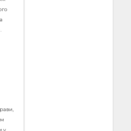
ого
а
.
прави,
им
и у