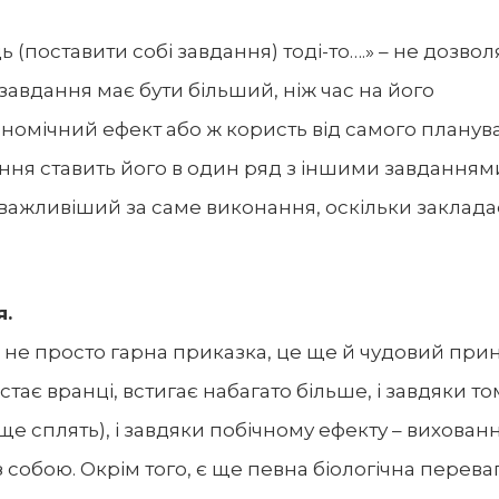
ь (поставити собі завдання) тоді-то….» – не дозво
 завдання має бути більший, ніж час на його
ономічний ефект або ж користь від самого планув
ння ставить його в один ряд з іншими завданнями
важливіший за саме виконання, оскільки заклада
я.
 це не просто гарна приказка, це ще й чудовий пр
тає вранці, встигає набагато більше, і завдяки то
ще сплять), і завдяки побічному ефекту – вихован
собою. Окрім того, є ще певна біологічна переваг