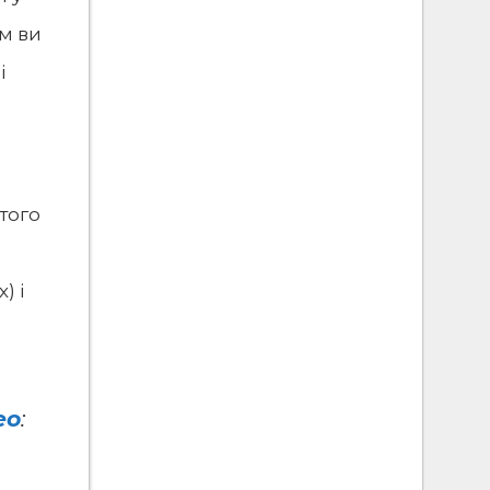
ім ви
і
того
) і
ео
: