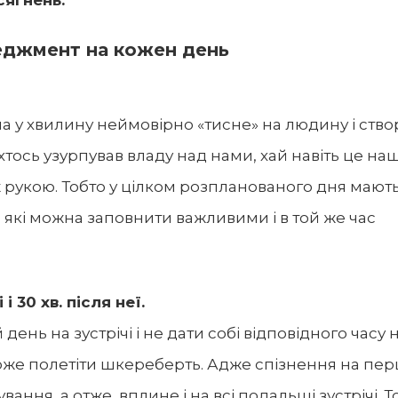
сягнень.
еджмент на кожен день
 у хвилину неймовірно «тисне» на людину і ство
хтось узурпував владу над нами, хай навіть це на
укою. Тобто у цілком розпланованого дня мають
, які можна заповнити важливими і в той же час
і 30 хв. після неї.
ень на зустрічі і не дати собі відповідного часу 
 може полетіти шкереберть. Адже спізнення на пе
вання, а отже, вплине і на всі подальші зустрічі. 