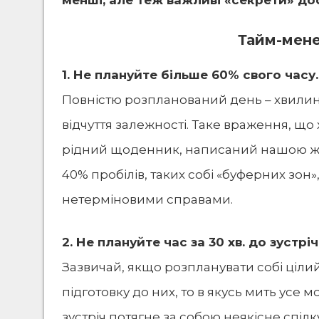
менші, але теж важливі «секрети» до
Тайм-мен
1. Не плануйте більше 60% свого часу.
Повністю розпланований день – хвилина
відчуття залежності. Таке враження, що 
рідний щоденник, написаний нашою ж р
40% пробілів, таких собі «буферних зон»
нетерміновими справами.
2. Не плануйте час за 30 хв. до зустрічі 
Зазвичай, якщо розпланувати собі цілий д
підготовку до них, то в якусь мить усе
зустріч потягне за собою неякісне спілку