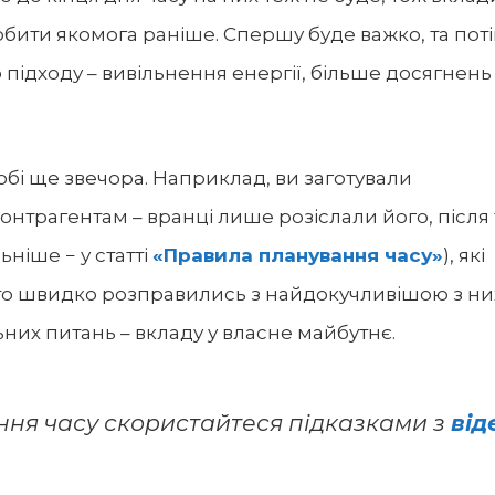
зробити якомога раніше. Спершу буде важко, та пот
 підходу – вивільнення енергії, більше досягнень 
бі ще звечора. Наприклад, ви заготували
онтрагентам – вранці лише розіслали його, після 
ьніше − у статті
«Правила планування часу»
), які
 то швидко розправились з найдокучливішою з них
х питань – вкладу у власне майбутнє.
ня часу скористайтеся підказками з
від