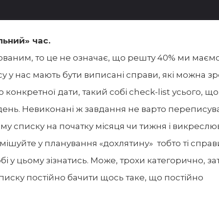
льний» час.
ованим, то це не означає, що решту 40% ми маєм
асу у нас мають бути виписані справи, які можна з
 конкретної дати, такий собі check-list усього, щ
день. Невиконані ж завдання не варто переписува
му списку на початку місяця чи тижня і викреслю
мішуйте у планування «дохлятину» тобто ті справи
обі у цьому зізнатись. Може, трохи категорично, за
списку постійно бачити щось таке, що постійно