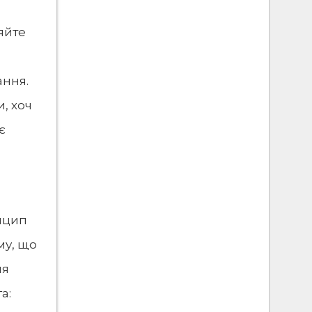
ляйте
ання.
, хоч
є
инцип
му, що
ня
а: