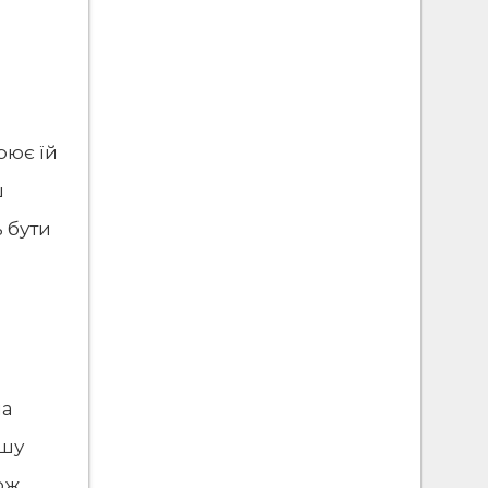
рює їй
ш
 бути
на
ршу
Тож