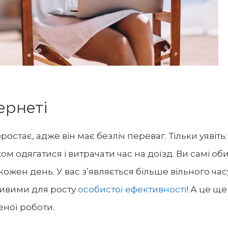
ернеті
ростає, адже він має безліч переваг. Тільки уявіть
ом одягатися і витрачати час на доїзд. Ви самі об
кожен день. У вас з’являється більше вільного час
жливими для росту
особистої ефективності
! А це ще
еної роботи.