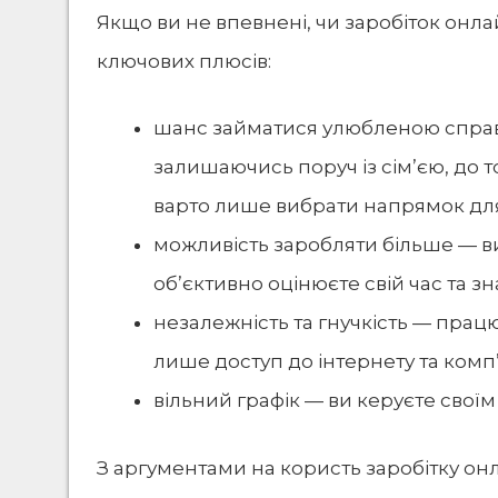
Якщо ви не впевнені, чи
заробіток онл
ключових плюсів:
шанс займатися улюбленою справою
залишаючись поруч із сім’єю, до т
варто лише вибрати напрямок для
можливість заробляти більше — ви
об’єктивно оцінюєте свій час та зн
незалежність та гнучкість — працю
лише доступ до інтернету та комп
вільний графік — ви керуєте своїм
З аргументами на користь заробітку он