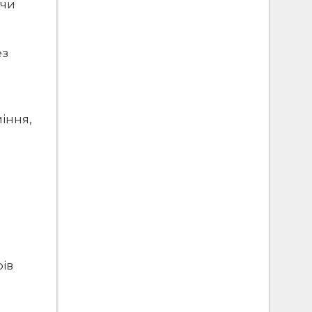
 чи
ез
міння,
ів