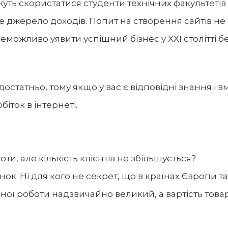
жуть скористатися студенти технічних факультетів
 джерело доходів. Попит на створення сайтів не
еможливо уявити успішний бізнес у ХХІ столітті б
статньо, тому якщо у вас є відповідні знання і в
іток в інтернеті.
ти, але кількість клієнтів не збільшується?
к. Ні для кого не секрет, що в країнах Європи та
ної роботи надзвичайно великий, а вартість товар