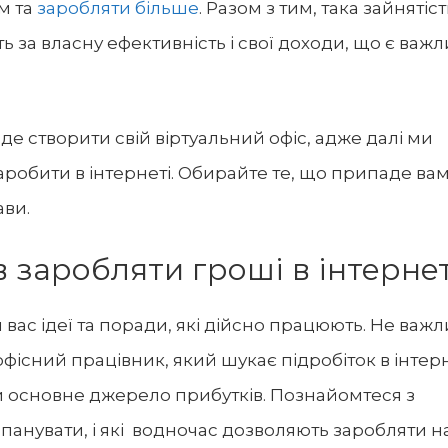
м та
заробляти більше
. Разом з тим, така зайнятіст
ь за власну ефективність і свої доходи, що є важ
де створити свій віртуальний офіс, адже далі ми
робити в інтернеті. Обирайте те, що припаде ва
ави.
 заробляти гроші в інтернет
 вас ідеї та поради, які дійсно працюють. Не важл
, офісний працівник, який шукає
підробіток в інтер
и основне джерело прибутків. Познайомтеся з
панувати, і які водночас дозволяють заробляти н