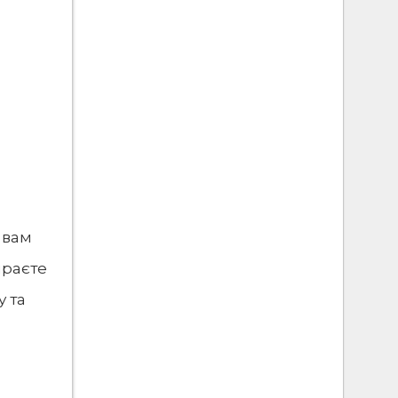
: вам
ираєте
у та