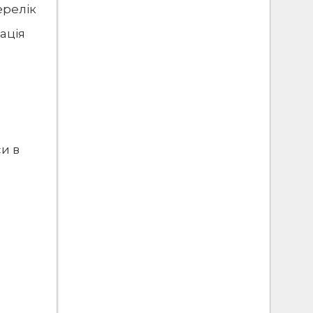
ерелік
ація
и в