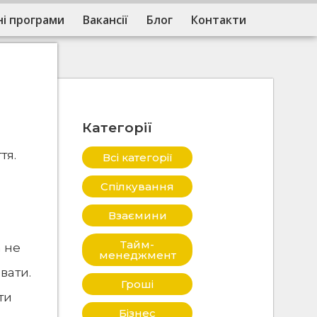
і програми
Вакансії
Блог
Контакти
Категорії
тя.
Всі категорії
Спілкування
Взаємини
Тайм-
а не
менеджмент
вати.
Гроші
ти
Бізнес