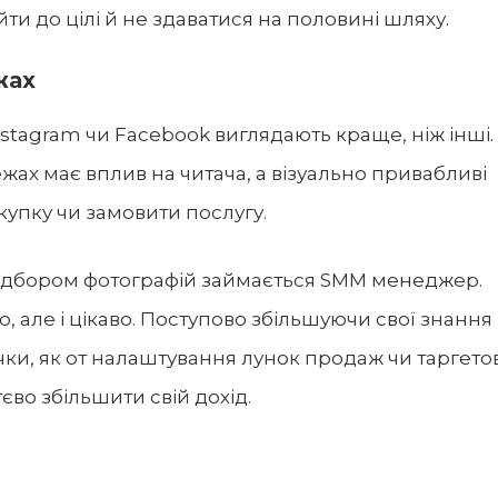
и до цілі й не здаватися на половині шляху.
жах
nstagram чи Facebook виглядають краще, ніж інші.
ах має вплив на читача, а візуально привабливі
купку чи замовити послугу.
підбором фотографій займається SMM менеджер.
, але і цікаво. Поступово збільшуючи свої знання 
чки, як от налаштування лунок продаж чи таргето
єво збільшити свій дохід.