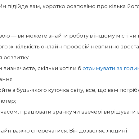
айн
підійде вам, коротко розповімо про кілька йог
 — ви можете знайти роботу в іншому місті чи к
ого ж, кількість онлайн професій невпинно зроста
 розвитку;
 визначаєте, скільки хотіли б
отримувати за годи
ання;
йте з будь-якого куточка світу, все, що вам потріб
’ютер;
 часом, працювати зранку чи ввечері вирішувати 
лайн важко сперечатися. Він дозволяє людині