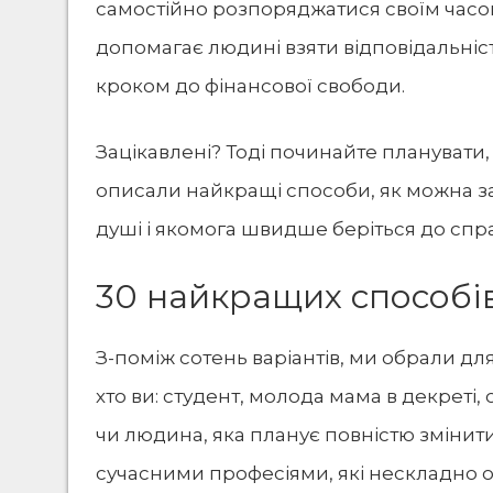
самостійно розпоряджатися своїм часо
допомагає людині взяти відповідальніст
кроком до фінансової свободи.
Зацікавлені? Тоді починайте планувати, 
описали найкращі способи, як можна за
душі і якомога швидше беріться до спр
30 найкращих способів
З-поміж сотень варіантів, ми обрали для
хто ви: студент, молода мама в декреті
чи людина, яка планує повністю змінит
сучасними професіями, які нескладно о