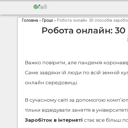
Головна
»
Гроші
»
Робота онлайн: 30 способів заробля
Робота онлайн: 30
Важко повірити, але пандемія коронавір
Саме завдяки їй люди по всій земній ку
онлайн середовищі.
В сучасному світі за допомогою комп’ю
тільки відвідувати заняття в університе
Заробіток в інтернеті
стає все більш 