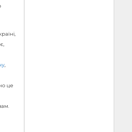
о
раїні,
є,
ну
,
но це
вам.