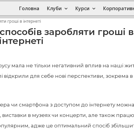
Головна
Клуби
Курси
Корпоративн
ти гроші в інтернеті
 способів заробляти гроші в
інтернеті
усу мала не тільки негативний вплив на наші жит
лі відкрили для себе нові перспективи, зокрема в
тера чи смартфона з доступом до інтернету можн
ті, виставки в музеях чи концерти, але також працю
популярним, адже це оптимальний спосіб збільши