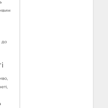
ь
ливим
м до
і
иво,
неті
,
а